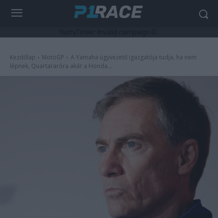
HurryTimer: Invalid campaign ID.
Kezdőlap
MotoGP
A Yamaha ügyvezető igazgatója tudja, ha nem
lépnek, Quartararóra akár a Honda...