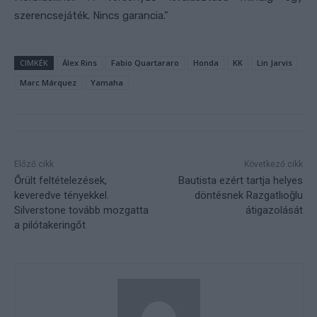
szerencsejáték. Nincs garancia.”
CIMKÉK
Álex Rins
Fabio Quartararo
Honda
KK
Lin Jarvis
Marc Márquez
Yamaha
Előző cikk
Következő cikk
Őrült feltételezések,
Bautista ezért tartja helyes
keveredve tényekkel.
döntésnek Razgatlıoğlu
Silverstone tovább mozgatta
átigazolását
a pilótakeringőt