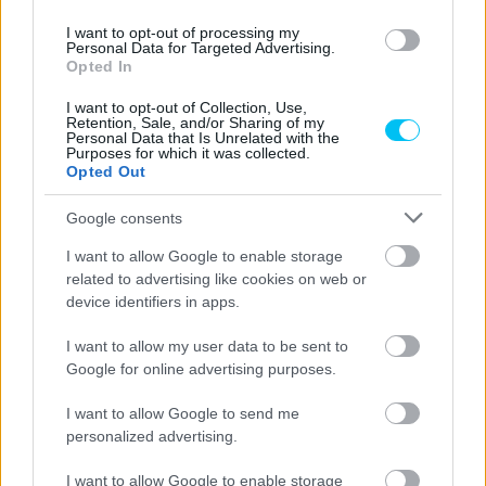
I want to opt-out of processing my
Personal Data for Targeted Advertising.
Opted In
I want to opt-out of Collection, Use,
Retention, Sale, and/or Sharing of my
Personal Data that Is Unrelated with the
Purposes for which it was collected.
Opted Out
Google consents
I want to allow Google to enable storage
related to advertising like cookies on web or
A brit nem tudja elképzelni a Marc Márquezre való cserét.
device identifiers in apps.
„Bármi megtörténhet, de Márquez nálunk? Az valószínűleg
I want to allow my user data to be sent to
nem fog megtörténni” ─ legyintett nevetve.
Google for online advertising purposes.
„A versenyzői piac jövőre érdekes átigazolásokat tartogat
I want to allow Google to send me
personalized advertising.
majd. Márquez folytatja vagy visszavonul, a Hondánál vagy
egy másik gyártónál marad? Amit tudok, az az, hogy
I want to allow Google to enable storage