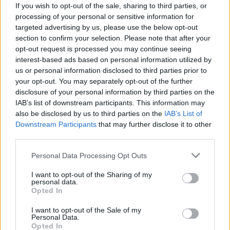
If you wish to opt-out of the sale, sharing to third parties, or
processing of your personal or sensitive information for
Ezt Lin Jarvis is tudja. A Yamaha Motor Racing ügyvezető
targeted advertising by us, please use the below opt-out
igazgatója a GPOne.com-nak adott interjújában
section to confirm your selection. Please note that after your
hangsúlyozza, hogy fél-e Quartararo elvesztésétől:
opt-out request is processed you may continue seeing
interest-based ads based on personal information utilized by
us or personal information disclosed to third parties prior to
- Advertisement -
your opt-out. You may separately opt-out of the further
disclosure of your personal information by third parties on the
„Nem szeretem a félelem szót. Fogalmazzunk úgy, hogy
IAB’s list of downstream participants. This information may
tisztában vagyok a kockázattal, és az egyik a Honda. A
also be disclosed by us to third parties on the
IAB’s List of
Downstream Participants
that may further disclose it to other
Honda egy jó versenyzőt akar, és Fabio egy ilyen. Ahhoz,
third parties.
hogy megtartsuk őt, versenyképes motorral kell
rendelkeznünk.”
Please note that this website/app uses one or more Google
Personal Data Processing Opt Outs
services and may gather and store information including but
not limited to your visit or usage behaviour. You may click to
I want to opt-out of the Sharing of my
personal data.
grant or deny consent to Google and its third-party tags to
Opted In
use your data for below specified purposes in below Google
consent section.
I want to opt-out of the Sale of my
Personal Data.
Opted In