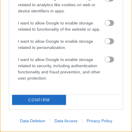
változtatnunk kell a fejlesztési rendszerünkön. Abszolút
related to analytics like cookies on web or
nyitottak vagyunk, talán a jövőben lesz egy V4-esünk, de
device identifiers in apps.
van még potenciál a jelenlegi konstrukcióban is.”
I want to allow Google to enable storage
related to functionality of the website or app.
I want to allow Google to enable storage
related to personalization.
I want to allow Google to enable storage
related to security, including authentication
functionality and fraud prevention, and other
user protection.
CONFIRM
Data Deletion
Data Access
Privacy Policy