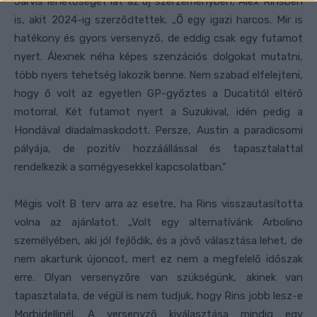
Jarvis lehetőséget lát az új szerzeményben, Álex Rinsben
is, akit 2024-ig szerződtettek. „Ő egy igazi harcos. Mir is
hatékony és gyors versenyző, de eddig csak egy futamot
nyert. Álexnek néha képes szenzációs dolgokat mutatni,
több nyers tehetség lakozik benne. Nem szabad elfelejteni,
hogy ő volt az egyetlen GP-győztes a Ducatitól eltérő
motorral. Két futamot nyert a Suzukival, idén pedig a
Hondával diadalmaskodott. Persze, Austin a paradicsomi
pályája, de pozitív hozzáállással és tapasztalattal
rendelkezik a sornégyesekkel kapcsolatban.”
Mégis volt B terv arra az esetre, ha Rins visszautasította
volna az ajánlatot. „Volt egy alternatívánk Arbolino
személyében, aki jól fejlődik, és a jövő választása lehet, de
nem akartunk újoncot, mert ez nem a megfelelő időszak
erre. Olyan versenyzőre van szükségünk, akinek van
tapasztalata, de végül is nem tudjuk, hogy Rins jobb lesz-e
Morbidellinél. A versenyző kiválasztása mindig egy