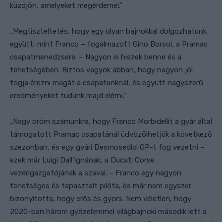
küzdjön, amelyeket megérdemel.”
„Megtiszteltetés, hogy egy olyan bajnokkal dolgozhatunk
együtt, mint Franco – fogalmazott Gino Borsoi, a Pramac
csapatmenedzsere. – Nagyon is hiszek benne és a
tehetségében. Biztos vagyok abban, hogy nagyon jól
fogja érezni magát a csapatunknál, és együtt nagyszerű
eredményeket tudunk majd elérni.”
„Nagy öröm számunkra, hogy Franco Morbidellit a gyár által
támogatott Pramac csapatánál üdvözölhetjük a következő
szezonban, és egy gyári Desmosedici GP-t fog vezetni –
ezek már Luigi Dall’Ignának, a Ducati Corse
vezérigazgatójának a szavai. – Franco egy nagyon
tehetséges és tapasztalt pilóta, és már nem egyszer
bizonyította, hogy erős és gyors. Nem véletlen, hogy
2020-ban három győzelemmel világbajnoki második lett a