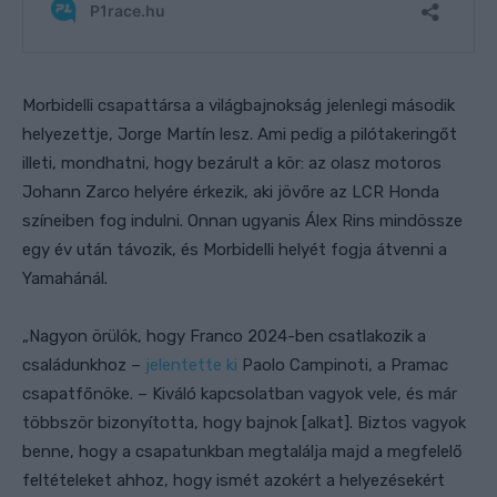
Morbidelli csapattársa a világbajnokság jelenlegi második
helyezettje, Jorge Martín lesz. Ami pedig a pilótakeringőt
illeti, mondhatni, hogy bezárult a kör: az olasz motoros
Johann Zarco helyére érkezik, aki jövőre az LCR Honda
színeiben fog indulni. Onnan ugyanis Álex Rins mindössze
egy év után távozik, és Morbidelli helyét fogja átvenni a
Yamahánál.
„Nagyon örülök, hogy Franco 2024-ben csatlakozik a
családunkhoz –
jelentette ki
Paolo Campinoti, a Pramac
csapatfőnöke. – Kiváló kapcsolatban vagyok vele, és már
többször bizonyította, hogy bajnok [alkat]. Biztos vagyok
benne, hogy a csapatunkban megtalálja majd a megfelelő
feltételeket ahhoz, hogy ismét azokért a helyezésekért