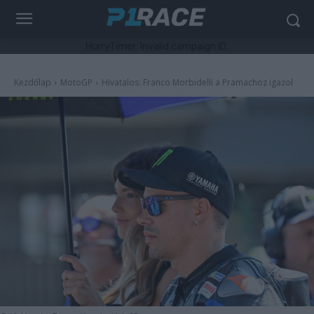
HurryTimer: Invalid campaign ID.
Kezdőlap
MotoGP
Hivatalos: Franco Morbidelli a Pramachoz igazol