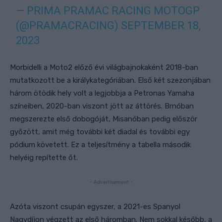
— PRIMA PRAMAC RACING MOTOGP
(@PRAMACRACING)
SEPTEMBER 18,
2023
Morbidelli a Moto2 előző évi világbajnokaként 2018-ban
mutatkozott be a királykategóriában. Első két szezonjában
három ötödik hely volt a legjobbja a Petronas Yamaha
színeiben, 2020-ban viszont jött az áttörés. Brnóban
megszerezte első dobogóját, Misanóban pedig először
győzött, amit még további két diadal és további egy
pódium követett. Ez a teljesítmény a tabella második
helyéig repítette őt.
- Advertisement -
Azóta viszont csupán egyszer, a 2021-es Spanyol
Nagydíjon végzett az első háromban. Nem sokkal később, a