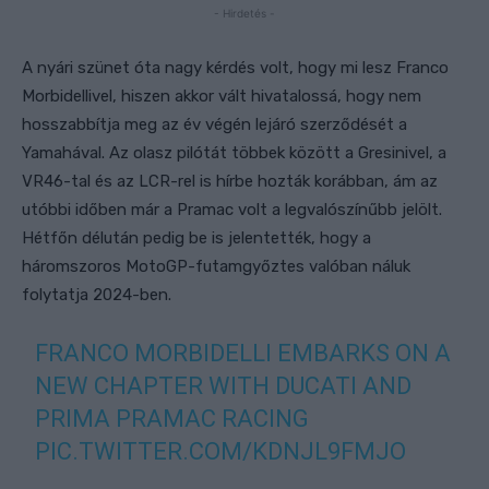
- Hirdetés -
A nyári szünet óta nagy kérdés volt, hogy mi lesz Franco
Morbidellivel, hiszen akkor vált hivatalossá, hogy nem
hosszabbítja meg az év végén lejáró szerződését a
Yamahával. Az olasz pilótát többek között a Gresinivel, a
VR46-tal és az LCR-rel is hírbe hozták korábban, ám az
utóbbi időben már a Pramac volt a legvalószínűbb jelölt.
Hétfőn délután pedig be is jelentették, hogy a
háromszoros MotoGP-futamgyőztes valóban náluk
folytatja 2024-ben.
FRANCO MORBIDELLI EMBARKS ON A
NEW CHAPTER WITH DUCATI AND
PRIMA PRAMAC RACING
PIC.TWITTER.COM/KDNJL9FMJO