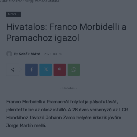
Fotó: Monster Energy Yamaha MotoGP
MotoGP
Hivatalos: Franco Morbidelli a
Pramachoz igazol
By
Sebők Máté
2023. 09. 18.
- Hirdetés -
Franco Morbidelli a Pramacnál folytatja pályafutását,
jelentette be az olasz istálló. A 28 éves versenyző az LCR
Hondához távozó Johann Zarco helyére érkezik jövőre
Jorge Martín mellé.