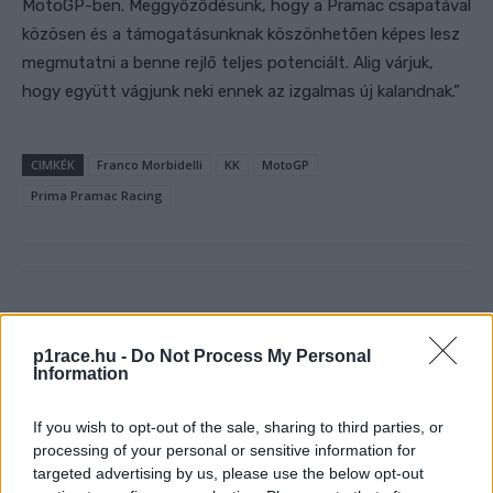
MotoGP-ben. Meggyőződésünk, hogy a Pramac csapatával
közösen és a támogatásunknak köszönhetően képes lesz
megmutatni a benne rejlő teljes potenciált. Alig várjuk,
hogy együtt vágjunk neki ennek az izgalmas új kalandnak.”
CIMKÉK
Franco Morbidelli
KK
MotoGP
Prima Pramac Racing
Előző cikk
Következő cikk
A MotoGP bejelentette,
Kovács Bálint helytállt a
p1race.hu -
Do Not Process My Personal
Magyarország akár már
motorversenyek maratonján,
Information
jövőre fogadhatja a mezőnyt
Liszka Roland dobogóra állt
If you wish to opt-out of the sale, sharing to third parties, or
processing of your personal or sensitive information for
targeted advertising by us, please use the below opt-out