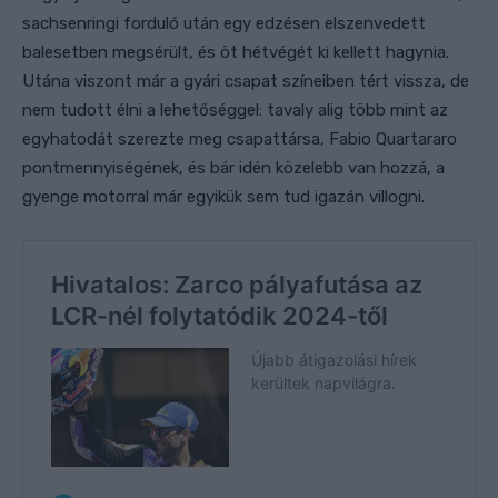
sachsenringi forduló után egy edzésen elszenvedett
balesetben megsérült, és öt hétvégét ki kellett hagynia.
Utána viszont már a gyári csapat színeiben tért vissza, de
nem tudott élni a lehetőséggel: tavaly alig több mint az
egyhatodát szerezte meg csapattársa, Fabio Quartararo
pontmennyiségének, és bár idén közelebb van hozzá, a
gyenge motorral már egyikük sem tud igazán villogni.