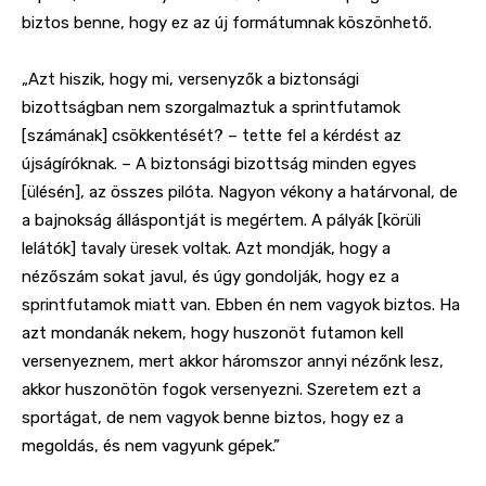
biztos benne, hogy ez az új formátumnak köszönhető.
„Azt hiszik, hogy mi, versenyzők a biztonsági
bizottságban nem szorgalmaztuk a sprintfutamok
[számának] csökkentését? –
tette fel a kérdést az
újságíróknak. –
A biztonsági bizottság minden egyes
[ülésén], az összes pilóta. Nagyon vékony a határvonal, de
a bajnokság álláspontját is megértem.
A pályák [körüli
lelátók] tavaly üresek voltak. Azt mondják, hogy a
nézőszám sokat javul, és úgy gondolják, hogy ez a
sprintfutamok miatt van. Ebben én nem vagyok biztos. Ha
azt mondanák nekem, hogy huszonöt futamon kell
versenyeznem, mert akkor háromszor annyi nézőnk lesz,
akkor huszonötön fogok versenyezni. Szeretem ezt a
sportágat, de nem vagyok benne biztos, hogy ez a
megoldás, és nem vagyunk gépek.”