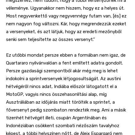
megszervez, nem tudom, hogy a többi versenyzőnek mi a
véleménye. Ugyanakkor nem hiszem, hogy ez a helyes út.
Most negyvenkettő vagy negyvennégy futam van, [és] ez
nem nagyon fog változni. Kár, hogy megrendezzük
ezeket
a versenyeket, és azt látjuk, hogy az eredeti mezőnyből
senki sem teljesítette az összes versenyt.”
E
z utóbbi mondat persze ebben a formában nem igaz, de
Quartararo nyilvánvalóan a fent említett adatra gondolt.
Persze gazdasági szempontból akár még meg is lehet
indokolni a sprintversenyek létjogosultságát. Az austini
hétvégéről nincs adat, Indiába először látogatott el a
MotoGP, vagyis nincs összehasonlítási alap, míg
Ausztráliában az időjárás miatt törölték a sprintet, a
főversenyt pedig szombaton rendezték meg. Ami a másik
tizenhét hétvégét illeti, csupán Argentínában és
Indonéziában csökkent szombati nézőszám tavalyhoz
képest, a többi helyszínen nőtt, de Aleix Espargaró nem