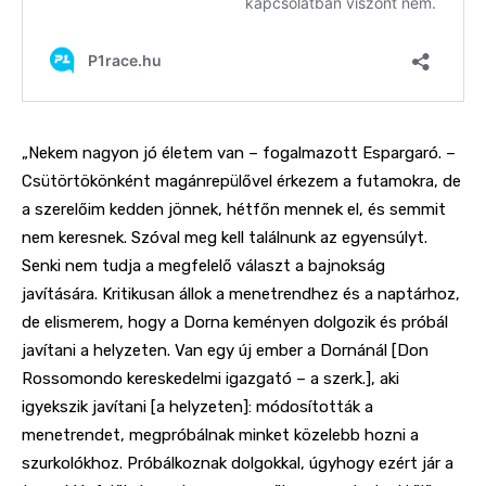
„Nekem nagyon jó életem van –
fogalmazott Espargaró. –
Csütörtökön
ként
magánrepülővel érkezem a futamokra,
de
a szerelőim kedden jönnek, hétfőn mennek el, és semmit
nem keresnek. Szóval meg kell találnunk az egyensúlyt.
Senki nem tudja a megfelelő választ a bajnokság
javítására. Kritikusan állok a menetrendhez és a naptárhoz,
de elismerem, hogy a Dorna keményen dolgozik és próbál
javítani a helyzeten. Van egy új ember a Dornánál [Don
Rossomondo
kereskedelmi igazgató – a szerk.
], aki
igyekszik javítani [a helyzeten]:
módosították a
menetrendet, megpróbálnak minket közelebb hozni a
szurkolókhoz. Próbálkoznak dolgokkal, úgyhogy ezért jár a