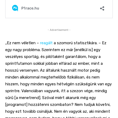
- Advertisement -
„
Ez nem véletlen –
reagált
a szomorú statisztikára. –
Ez
egy nagy probléma. Szerintem ez már [enélkül is] egy
veszélyes sportág,
és
pilótaként garantálom, hogy a
sprintfutamon sokkal jobban elfárad az ember, mint a
hosszú versenyen. Az általunk használt motor pedig
minden alkalommal megterhelőbb fizikálisan, és nem
hiszem, hogy minden egyes hétvégén szükségünk van egy
sprintre. Valenciában vagyunk, itt a szezon vége, mindig
sűrű [a menetrend]. Szóval miért akarunk még egy
[programot]
hozzátenni szombaton? Nem tudjuk követni,
hogy ezt tovább csináljuk. Nem én vagyok az, aki mindent