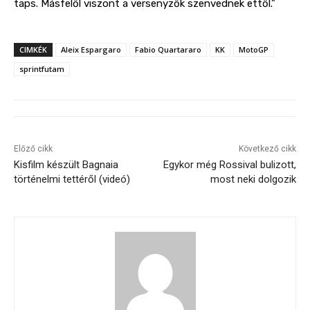
taps. Másfelől viszont a versenyzők szenvednek ettől.”
CIMKÉK
Aleix Espargaro
Fabio Quartararo
KK
MotoGP
sprintfutam
Előző cikk
Következő cikk
Kisfilm készült Bagnaia
Egykor még Rossival bulizott,
történelmi tettéről (videó)
most neki dolgozik