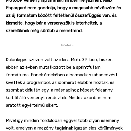
MotoGP versenynaptárának minden helyszínén. Aleix
Espargaró nem gondolja, hogy a magasabb nézőszám és
az új formátum között feltétlenül összefüggés van, és
kiemelte, hogy bár a versenyzők is leterheltek, a
szerelőknek még sűrűbb a menetrend.
- Hirdetés -
Különleges szezon volt az idei a MotoGP-ben, hiszen
ebben az évben mutatkozott be a sprintfutam
formátuma.
Ennek érdekében a harmadik szabadedzést
kivették a programból, az időmérőt előbbre hozták, és
szombat délután egy, a másnapihoz képest feleannyi
körből álló versenyt rendeztek. Mindez azonban nem
aratott egyértelmű sikert.
Mivel így minden fordulóban eggyel több olyan esemény
volt, amelyen a mezőny tagjainak igazán éles körülmények