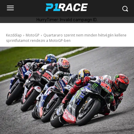
HurryTimer: Invalid campaign ID.
Kezdőlap
MotoGP
Quartararo szerint nem minden hétvégén kellene
sprintfutamot rendezni a MotoGP-ben