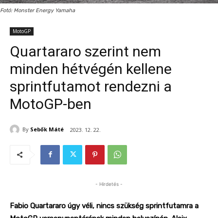
Fotó: Monster Energy Yamaha
MotoGP
Quartararo szerint nem
minden hétvégén kellene
sprintfutamot rendezni a
MotoGP-ben
By
Sebők Máté
2023. 12. 22.
- Hirdetés -
Fabio Quartararo
úgy véli,
nincs
szükség sprintfutamra a