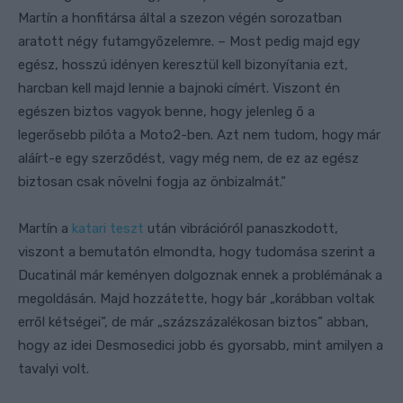
Martín a honfitársa által a szezon végén sorozatban
aratott négy futamgyőzelemre. – Most pedig majd egy
egész, hosszú idényen keresztül kell bizonyítania ezt,
harcban kell majd lennie a bajnoki címért. Viszont én
egészen biztos vagyok benne, hogy jelenleg ő a
legerősebb pilóta a Moto2-ben. Azt nem tudom, hogy már
aláírt-e egy szerződést, vagy még nem, de ez az egész
biztosan csak növelni fogja az önbizalmát.”
Martín a
katari teszt
után vibrációról panaszkodott,
viszont a bemutatón elmondta, hogy tudomása szerint a
Ducatinál már keményen dolgoznak ennek a problémának a
megoldásán. Majd hozzátette, hogy bár „korábban voltak
erről kétségei”, de már „százszázalékosan biztos” abban,
hogy az idei Desmosedici jobb és gyorsabb, mint amilyen a
tavalyi volt.