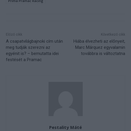
Prima Pramac Racing
Előző cikk
Következő cikk
A csapatvilágbajnoki cím után
Hiába élvezheti az előnyeit,
meg tudják szerezni az
Marc Márquez egyvalamin
egyénit is? – bemutatta idei
továbbra is változtatna
festését a Pramac
Pestality Máté