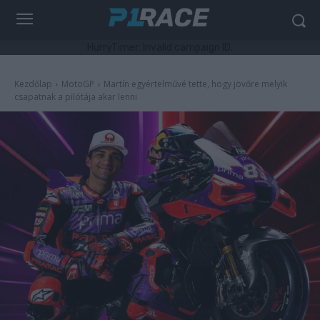
HurryTimer: Invalid campaign ID.
Kezdőlap
MotoGP
Martín egyértelművé tette, hogy jövőre melyik
csapatnak a pilótája akar lenni