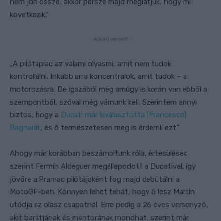
nem jön össze, akkor persze majd meglátjuk, hogy mi
következik.”
- Advertisement -
„A pilótapiac az valami olyasmi, amit nem tudok
kontrollálni. Inkább arra koncentrálok, amit tudok – a
motorozásra. De igazából még amúgy is korán van ebből a
szempontból, szóval még várnunk kell. Szerintem annyi
biztos, hogy a
Ducati már kiválasztotta [Francesco]
Bagnaiát
, és ő természetesen meg is érdemli ezt.”
Ahogy már korábban beszámoltunk róla, értesülések
szerint Fermín Aldeguer megállapodott a Ducatival, így
jövőre a Pramac pilótájaként fog majd debütálni a
MotoGP-ben. Könnyen lehet tehát, hogy ő lesz Martín
utódja az olasz csapatnál. Erre pedig a 26 éves versenyző,
akit barátjának és mentorának mondhat, szerint már