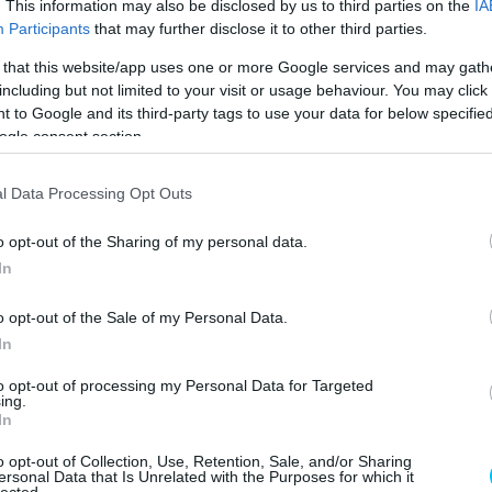
. This information may also be disclosed by us to third parties on the
IA
d Project című podcast vendége volt. Az
adás
egyik
Participants
that may further disclose it to other third parties.
ítsa össze minden idők öt legjobb motorversenyzőjének
 that this website/app uses one or more Google services and may gath
including but not limited to your visit or usage behaviour. You may click 
 to Google and its third-party tags to use your data for below specifi
 jelentett, amit adott a motorsportnak, illetve a
ogle consent section.
 nem másokért tette, amit tett, hanem önző módon
t javát szolgálta. A történelem második legjobbjának
l Data Processing Opt Outs
o opt-out of the Sharing of my personal data.
In
o opt-out of the Sale of my Personal Data.
In
to opt-out of processing my Personal Data for Targeted
ing.
In
o opt-out of Collection, Use, Retention, Sale, and/or Sharing
ersonal Data that Is Unrelated with the Purposes for which it