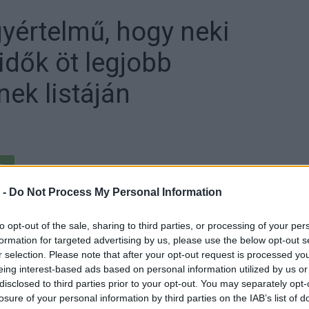
gyértelmű, hogy neki
idők öt legjobb
ek listáján
 -
Do Not Process My Personal Information
to opt-out of the sale, sharing to third parties, or processing of your per
olt minden idők öt legjobb motorversenyzője. A lista
formation for targeted advertising by us, please use the below opt-out s
át tette az ötszörös világbajnok.
r selection. Please note that after your opt-out request is processed y
eing interest-based ads based on personal information utilized by us or
, Jorge Lorenzo többek között szakértőként és
disclosed to third parties prior to your opt-out. You may separately opt-
losure of your personal information by third parties on the IAB’s list of
stanában is sokszor lehet találkozni különféle érdekes