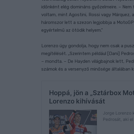
időnként elég domináns győzelmeire. – Nem
voltam, mint Agostini, Rossi vagy Márquez, a
háromszor lett a szezon legjobbja a MotoGP
egyértelmű az ötödik helyem.”
Lorenzo úgy gondolja, hogy nem csak a pusz
megítélését. „Szerintem például [Dani] Pedr
– mondta. – De Hayden világbajnok lett, Ped
számok és a versenyző minősége általában ké