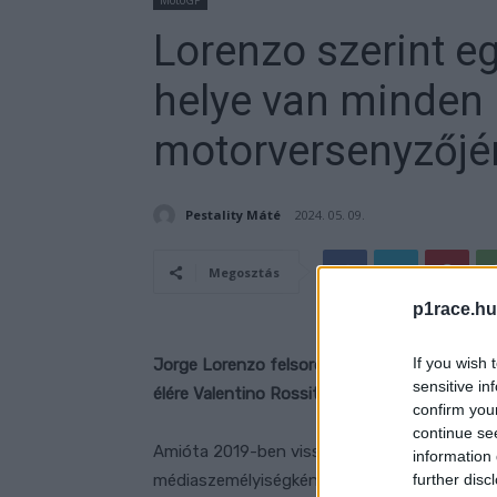
MotoGP
Lorenzo szerint e
helye van minden 
motorversenyzőjén
Pestality Máté
2024. 05. 09.
Megosztás
p1race.hu
If you wish 
Jorge Lorenzo felsorolta, hogy szerinte ki v
sensitive in
élére Valentino Rossit, az aljára pedig önmag
confirm you
continue se
Amióta 2019-ben visszavonult a MotoGP-ből
information 
further disc
médiaszemélyiségként tölti az idejét, így mo