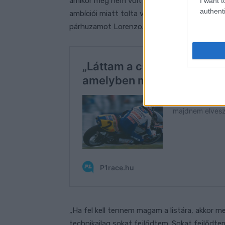
amikor még nem volt világbajnok, és azt mond
I want t
authenti
ambíciói miatt tolta végig. Kicsit olyan volt
párhuzamot Lorenzo.
„Ha fel kell tennem magam a listára, akkor m
technikailag sokat fejlődtem. Sokat fejlődte