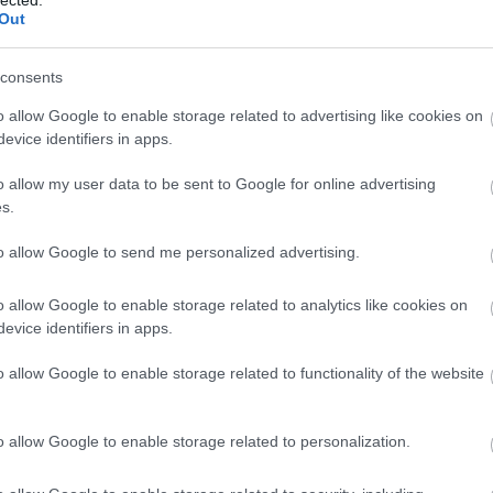
lected.
Out
consents
o allow Google to enable storage related to advertising like cookies on
on szoros. De mégis, a harmadik [Giacomo] Agostini,
evice identifiers in apps.
lytatta. – De az természetesen egy nagyon más világ
lba érve nyert futamokat. Sokszor neki volt a legjobb
o allow my user data to be sent to Google for online advertising
s.
tlenség a mezőnyben. A pilóták akkor nem úgy készültek
k is. Más idők voltak.”
to allow Google to send me personalized advertising.
saságimotoros-világbajnokság királykategóriájának három
o allow Google to enable storage related to analytics like cookies on
ajnoki címek számát illeti. Agostini nyolc, Rossi hét,
evice identifiers in apps.
 – össze a legnagyobb géposztályban. Ebben a
o allow Google to enable storage related to functionality of the website
köbcentis vb-címig jutó Mick Doohan következik, ahogy
n idők negyedik legjobbjának.
o allow Google to enable storage related to personalization.
negyedik legjobb]. Öt bajnoki címet nyert. Eltört a lába,