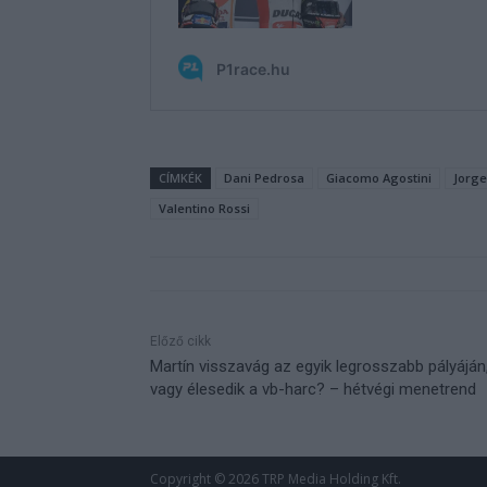
CÍMKÉK
Dani Pedrosa
Giacomo Agostini
Jorge
Valentino Rossi
Előző cikk
Martín visszavág az egyik legrosszabb pályáján
vagy élesedik a vb-harc? – hétvégi menetrend
Copyright © 2026 TRP Media Holding Kft.