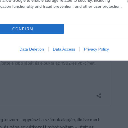
ták neki, hogy amputálni fogják. A mentális ereje és az
o allow Google to enable storage related to security, including
cation functionality and fraud prevention, and other user protection.
, mint amilyen én voltam gyakran” – látta meg a
CONFIRM
Data Deletion
Data Access
Privacy Policy
egteszem – egyrészt a számok alapján, illetve mert
m, és néha egy átkozott robot voltam – utalt az