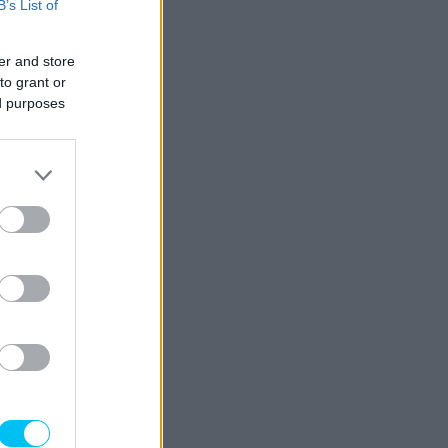
B’s List of
er and store
to grant or
ed purposes