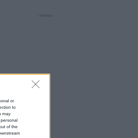
- Hirdetés -
sonal or
ection to
ou may
 personal
out of the
 downstream