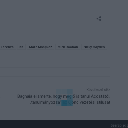
 Lorenzo
KK
Marc Márquez
Mick Doohan
Nicky Hayden
Következő cikk
,
Bagnaia elismerte, hogy még ő is tanul Acostától,
„tanulmányozza” az újonc vezetési stílusát
Szerzői jo