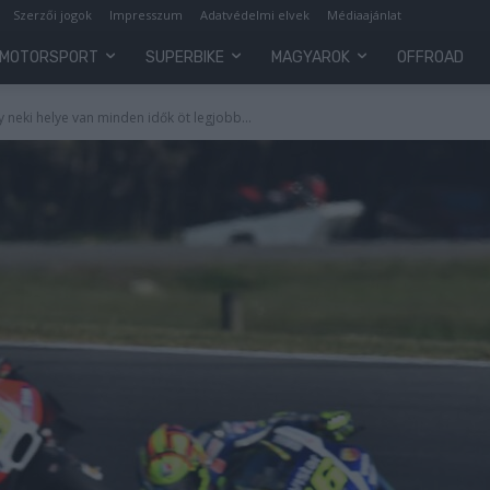
Szerzői jogok
Impresszum
Adatvédelmi elvek
Médiaajánlat
MOTORSPORT
SUPERBIKE
MAGYAROK
OFFROAD
 neki helye van minden idők öt legjobb...