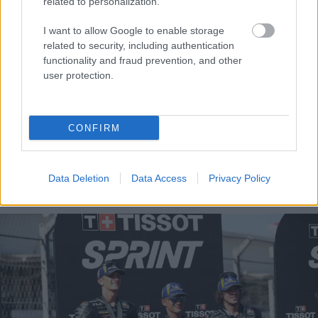
related to personalization.
I want to allow Google to enable storage
Sebők Máté
related to security, including authentication
functionality and fraud prevention, and other
user protection.
- Advertisment -
CONFIRM
Data Deletion
Data Access
Privacy Policy