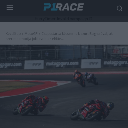
HurryTimer: Invalid campaign ID.
Kezdőlap
MotoGP
Csapattársa kétszer is kiszúrt Bagnaiával, aki
szerint tempója jobb volt az előtte...