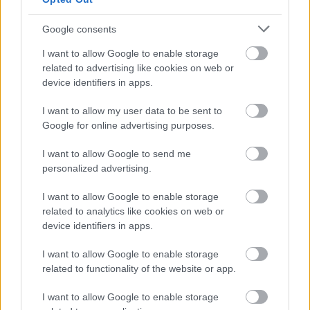
Google consents
CIMKÉK
Enea Bastianini
Francesco Bagnaia
Indonéz Nagydíj
KK
MotoGP
sprintfutam
I want to allow Google to enable storage
related to advertising like cookies on web or
device identifiers in apps.
I want to allow my user data to be sent to
Google for online advertising purposes.
Előző cikk
Következő cikk
Martínon nem változtat a
A sprinten bukó Marc
I want to allow Google to send me
tabella állása, Bezzecchi pár
Márquez Martínra fogadna,
personalized advertising.
napja azt sem tudta, hogy
aki úgy véli, továbbra is
versenyezhet-e
Bagnaián van a nyomás
I want to allow Google to enable storage
related to analytics like cookies on web or
device identifiers in apps.
I want to allow Google to enable storage
related to functionality of the website or app.
I want to allow Google to enable storage