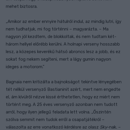
mehet biztosra.
„Amikor az ember ennyire hátulról indul, az mindig lutri, így
nem tudhatjuk, mi fog történni – magyarázta. – Ma
nagyon jól kezdtem, de blokkoltak, és nem tudtam két-
három hellyel előrébb kerülni. A holnapi verseny hosszabb
lesz, a közepes keverékű hátsó abroncs lesz a jobb, és ez
sokat fog nekem segíteni, mert a lágy gumin nagyon
ideges a motorom.”
Bagnaia nem kritizálta a bajnokságot tekintve lényegében
tét nélkül versenyző Bastianinit azért, mert nem engedte
el, ám kívülről nézve kissé érthetetlen, hogy ez miért nem
történt meg. A 25 éves versenyző azonban nem tudott
arról, hogy ilyen jellegű feladata lett volna. „Őszintén
szólva semmit nem tudok erről a csapatjátékról –
válaszolta az erre vonatkozó kérdésre az olasz
Sky
-nak. –