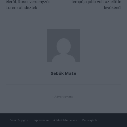
Szerzői jogok
Impresszum
Adatvédelmi elvek
Médiaajánlat