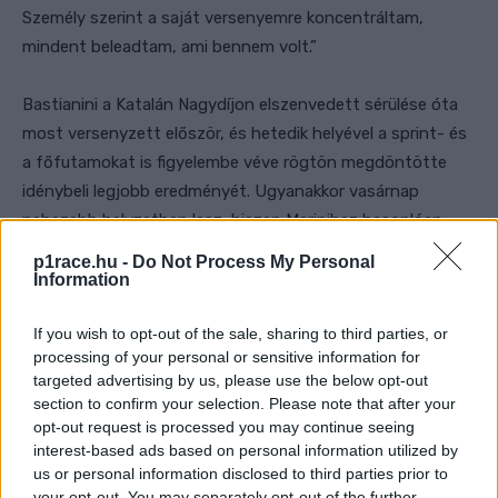
Személy szerint a saját versenyemre koncentráltam,
mindent beleadtam, ami bennem volt.”
Bastianini a Katalán Nagydíjon elszenvedett sérülése óta
most versenyzett először, és hetedik helyével a sprint- és
a főfutamokat is figyelembe véve rögtön megdöntötte
idénybeli legjobb eredményét. Ugyanakkor vasárnap
nehezebb helyzetben lesz, hiszen Marinihez hasonlóan
neki is le kell töltenie a hosszú körös büntetését, amelyet a
p1race.hu -
Do Not Process My Personal
Katalán Nagydíj rajtja után okozott balesetért kapott.
Information
If you wish to opt-out of the sale, sharing to third parties, or
processing of your personal or sensitive information for
targeted advertising by us, please use the below opt-out
section to confirm your selection. Please note that after your
opt-out request is processed you may continue seeing
interest-based ads based on personal information utilized by
us or personal information disclosed to third parties prior to
your opt-out. You may separately opt-out of the further