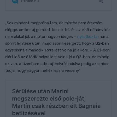
„Sok mindent megpróbáltam, de mintha nem érezném
eléggé, amikor új gumikat teszek fel, és az első néhány kör
nem alakul jól, a motor nagyon ideges –
nyilatkozta
már a
sprint leintése után, majd azon kesergett, hogy a Q2-ben
egyébként a második sorra lett volna jó a köre. – A Q1-ben
elért idő az ötödik helyre lett volna jó a Q2-ben, de mindig
ez van, a tizenharmadik rajthelyről indulva pedig az ember
tudja, hogy nagyon nehéz lesz a verseny.”