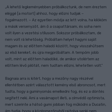
„A lehető legkeményebben próbálkoztunk, de nem éreztem
eléggé [a motort] ahhoz, hogy előzni tudjak –
fogalmazott. – Az egyetlen módja az lett volna, ha kilököm
a másik versenyzőt, ám ő a csapattársam, és soha nem
volt ilyen a vezetési stílusom. Sokszor próbálkoztam, de
nem volt rá lehetőség. Próbáltam helyet hagyni saját
magam és az előttem haladó között, hogy visszahűtsem
az első kereket, és újra megpróbáltam. A tempóm jobb
volt, mint az előttem haladóké, de amikor utolértem az
előttem lévő pilótát, nem tudtam előzni, lehetetlen volt.”
Bagnaia arra is kitért, hogy a mezőny nagy részével
ellentétben azért választott kemény első abroncsot, mert
tudta, hogy a guminyomás emelkedni fog, és ez a döntés
segített neki. Ami a vasárnapot illeti, a címvédő optimista,
mert szerinte a hátsó gumi jobban fog működni a Ducatin,
ám tudja, hogy a középmezőnyből rajtolva senki nem