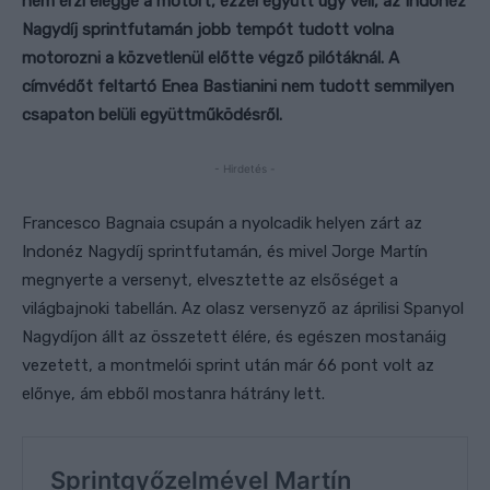
nem érzi eléggé a motort, ezzel együtt úgy véli, az Indonéz
Nagydíj sprintfutamán jobb tempót tudott volna
motorozni a közvetlenül előtte végző pilótáknál. A
címvédőt feltartó Enea Bastianini nem tudott semmilyen
csapaton belüli együttműködésről.
- Hirdetés -
Francesco Bagnaia csupán a nyolcadik helyen zárt az
Indonéz Nagydíj sprintfutamán, és mivel Jorge Martín
megnyerte a versenyt, elvesztette az elsőséget a
világbajnoki tabellán. Az olasz versenyző az áprilisi Spanyol
Nagydíjon állt az összetett élére, és egészen mostanáig
vezetett, a montmelói sprint után már 66 pont volt az
előnye, ám ebből mostanra hátrány lett.