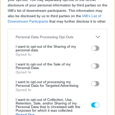
disclosure of your personal information by third parties on the
IAB’s list of downstream participants. This information may
also be disclosed by us to third parties on the
IAB’s List of
Downstream Participants
that may further disclose it to other
third parties.
Please note that this website/app uses one or more Google
Personal Data Processing Opt Outs
services and may gather and store information including but
not limited to your visit or usage behaviour. You may click to
I want to opt-out of the Sharing of my
personal data.
grant or deny consent to Google and its third-party tags to
Opted In
„Örülök, mert a testem kitartott, és egyre jobban érzem
use your data for below specified purposes in below Google
consent section.
magam a motoron – jelentette ki. – Elöl a kemény gumit
I want to opt-out of the Sale of my
Personal Data.
használtam, mert ez nagyobb biztonságot adott a
Opted In
fékezésnél. Az időmérőn kénytelen voltam a lágyat
I want to opt-out of processing my
használni, de nem éreztem eléggé ahhoz, hogy a
Personal Data for Targeted Advertising.
maximumot nyújtsam a motoron. Ezzel együtt azt
Opted In
mondhatom, hogy elégedett vagyok, sokkal
I want to opt-out of Collection, Use,
nyugodtabban vezettem a Ducatit, korábban túlságosan
Retention, Sale, and/or Sharing of my
Personal Data that Is Unrelated with the
feszült voltam, mert a bajnokságra gondoltam.”
Purposes for which it was collected.
Opted Out