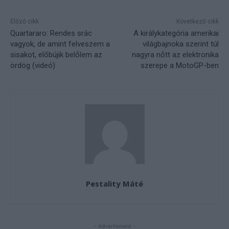
Előző cikk
Következő cikk
Quartararo: Rendes srác
A királykategória amerikai
vagyok, de amint felveszem a
világbajnoka szerint túl
sisakot, előbújik belőlem az
nagyra nőtt az elektronika
ördög (videó)
szerepe a MotoGP-ben
Pestality Máté
- Advertisment -