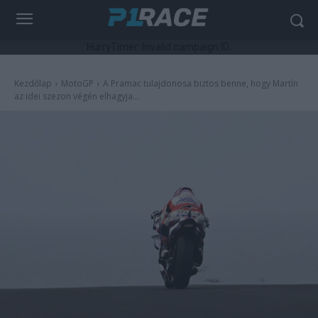
HurryTimer: Invalid campaign ID.
Kezdőlap
MotoGP
A Pramac tulajdonosa biztos benne, hogy Martín
az idei szezon végén elhagyja...