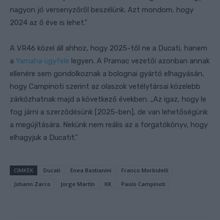
nagyon jó versenyzőről beszélünk. Azt mondom, hogy
2024 az ő éve is lehet.”
A VR46 közel áll ahhoz, hogy 2025-től ne a Ducati, hanem
a
Yamaha ügyfele
legyen. A Pramac vezetői azonban annak
ellenére sem gondolkoznak a bolognai gyártó elhagyásán,
hogy Campinoti szerint az olaszok vetélytársai közelebb
zárkózhatnak majd a következő években. „Az igaz, hogy le
fog járni a szerződésünk [2025-ben], de van lehetőségünk
a megújítására. Nekünk nem reális az a forgatókönyv, hogy
elhagyjuk a Ducatit.”
CIMKÉK
Ducati
Enea Bastianini
Franco Morbidelli
Johann Zarco
Jorge Martín
KK
Paolo Campinoti