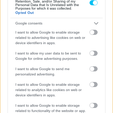
volna megszerezni a csapatvilágbajnoki címet, a spanyol
Retention, Sale, and/or Sharing of my
Personal Data that Is Unrelated with the
pilóta kiemelkedően teljesített a tavalyi szezonban, az
Purposes for which it was collected.
Opted Out
utolsó futamig versenyben volt Francesco Bagnaiával a
trófeáért. Campinotiéknak azonban fel kell arra készülniük,
Google consents
hogy akár rövid időn belül elveszíthetik. Martín nemrég
I want to allow Google to enable storage
nyilvánosan megszellőztette, hogy amennyiben nem lehet
related to advertising like cookies on web or
gyári pilóta a Ducatinál, akkor elhagyja a bolognaiakat. Az
device identifiers in apps.
55 éves szakember reménykedik abban, hogy marad a
I want to allow my user data to be sent to
versenyzője, bár a lelke mélyén biztos abban, hogy távozni
Google for online advertising purposes.
fog.
I want to allow Google to send me
„Abszolút abban reménykedem, hogy velünk marad, tavaly
personalized advertising.
is ebben bíztam és idén is így teszek. Viszont a döntést a
I want to allow Google to enable storage
Ducatinak kell meghozni, ők az egyetlenek, akik
related to analytics like cookies on web or
megválaszthatják, hogy beteszik-e a gyári csapatukba
device identifiers in apps.
vagy sem. A tavalyi év egy pontján újra szóba hozták ezt a
I want to allow Google to enable storage
lehetőséget, ami nem volt túl szerencsés dolog, mivel
related to functionality of the website or app.
kissé elterelte a figyelmet.”