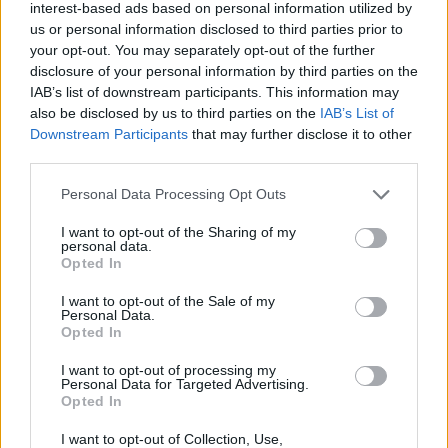
interest-based ads based on personal information utilized by
us or personal information disclosed to third parties prior to
your opt-out. You may separately opt-out of the further
disclosure of your personal information by third parties on the
IAB’s list of downstream participants. This information may
also be disclosed by us to third parties on the
IAB’s List of
Downstream Participants
that may further disclose it to other
third parties.
- Advertisement -
Please note that this website/app uses one or more Google
Personal Data Processing Opt Outs
services and may gather and store information including but
„Úgy látom, hogy idén mindenki erősebb lesz, ráadásul
not limited to your visit or usage behaviour. You may click to
I want to opt-out of the Sharing of my
szerintem [Enea] Bastianini is harcban lesz a világbajnoki
personal data.
grant or deny consent to Google and its third-party tags to
Opted In
címért. Neki eléggé problémás éve volt 2023-ban, de ettől
use your data for below specified purposes in below Google
consent section.
függetlenül nagyszerű pilóta, ha a tavalyi szezonban nem
I want to opt-out of the Sale of my
Personal Data.
lett volna ennyire szerencsétlen, akkor ott lehetett volna
Opted In
az élmezőnyben. Szóval nekünk is emelnünk kell a
I want to opt-out of processing my
szintünkön, a figyelem és a professzionalitás terén is.”
Personal Data for Targeted Advertising.
Opted In
Jorge Martín nélkül a Pramac minden bizonnyal nem tudta
I want to opt-out of Collection, Use,