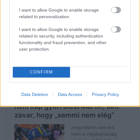
I want to allow Google to enable storage
„Azonban véleményem szerint el fog igazolni tőlünk.
related to personalization.
Elmehet például a Hondához, akiknek kell egy erős pilóta, a
I want to allow Google to enable storage
fiatalok közül pedig ő az egyike azoknak, akiknél garantálni
related to security, including authentication
lehet a jó teljesítményt.” Az újságíró felvetette, hogy így –
functionality and fraud prevention, and other
ha Martín a gyári Ducatihoz vagy egy másik márkához
user protection.
igazol – mindenképpen az idei lesz egy darabig az utolsó
bajnoki szezon, amelyet a madridi versenyző a Pramacnál
CONFIRM
teljesít. „Ebben biztos vagyok” – válaszolta Campinoti.
Data Deletion
Data Access
Privacy Policy