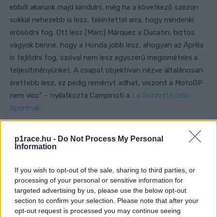
ebből akarunk majd kiindulni, még ha a következő szezon
sokkal nehezebb is lesz, tekintettel arra, hogy mindenki
erősödni fog. Ott lesz [Marc] Márquez a Ducatin, biztos
vagyok benne, hogy a Honda jobb lesz, ahogyan az Aprilia
is fejlődni fog, szóval nem lesz egyszerű megismételni a
teljesítményünket. A csapat objektívan nézve általánosan
érettebb lesz, ez pedig reményt adhat, viszont a MotoGP
nem vicc” – nyilatkozta Campinoti a
La Gazzetta dello
Sportnak
.
p1race.hu -
Do Not Process My Personal
Information
If you wish to opt-out of the sale, sharing to third parties, or
processing of your personal or sensitive information for
targeted advertising by us, please use the below opt-out
section to confirm your selection. Please note that after your
opt-out request is processed you may continue seeing