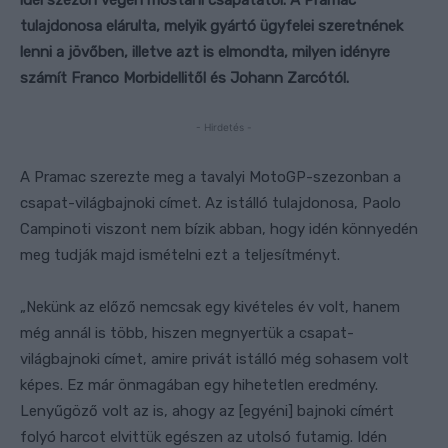
idei szezon végén mostani csapatától. A Pramac
tulajdonosa elárulta, melyik gyártó ügyfelei szeretnének
lenni a jövőben, illetve azt is elmondta, milyen idényre
számít Franco Morbidellitől és Johann Zarcótól.
- Hirdetés -
A Pramac szerezte meg a tavalyi MotoGP-szezonban a
csapat-világbajnoki címet. Az istálló tulajdonosa, Paolo
Campinoti viszont nem bízik abban, hogy idén könnyedén
meg tudják majd ismételni ezt a teljesítményt.
„Nekünk az előző nemcsak egy kivételes év volt, hanem
még annál is több, hiszen megnyertük a csapat-
világbajnoki címet, amire privát istálló még sohasem volt
képes. Ez már önmagában egy hihetetlen eredmény.
Lenyűgöző volt az is, ahogy az [egyéni] bajnoki címért
folyó harcot elvittük egészen az utolsó futamig. Idén