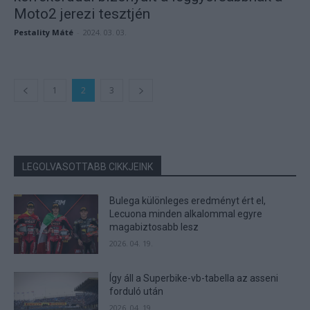
Moto2 jerezi tesztjén
Pestality Máté
-
2024. 03. 03.
1
2
3
LEGOLVASOTTABB CIKKJEINK
Bulega különleges eredményt ért el,
Lecuona minden alkalommal egyre
magabiztosabb lesz
2026. 04. 19.
Így áll a Superbike-vb-tabella az asseni
forduló után
2026. 04. 19.