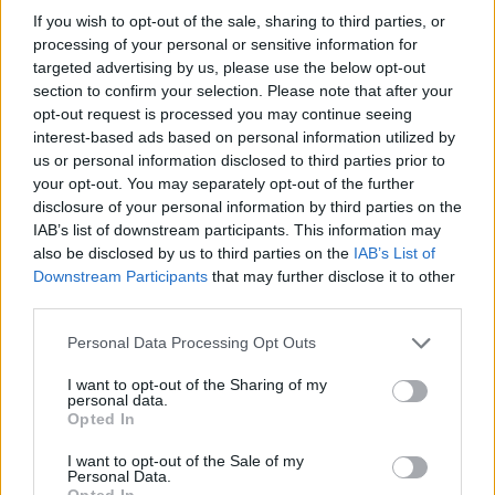
időmérőt Montmelóban
If you wish to opt-out of the sale, sharing to third parties, or
processing of your personal or sensitive information for
Pestality Máté
-
2024. 05. 25.
targeted advertising by us, please use the below opt-out
section to confirm your selection. Please note that after your
opt-out request is processed you may continue seeing
interest-based ads based on personal information utilized by
us or personal information disclosed to third parties prior to
your opt-out. You may separately opt-out of the further
disclosure of your personal information by third parties on the
IAB’s list of downstream participants. This information may
also be disclosed by us to third parties on the
IAB’s List of
MotoGP
Downstream Participants
that may further disclose it to other
third parties.
Ismét létrejöhet a Suzuki korábbi nyerő
felállása?
Please note that this website/app uses one or more Google
Personal Data Processing Opt Outs
services and may gather and store information including but
Sebők Máté
-
2024. 05. 04.
not limited to your visit or usage behaviour. You may click to
I want to opt-out of the Sharing of my
personal data.
grant or deny consent to Google and its third-party tags to
Opted In
use your data for below specified purposes in below Google
consent section.
I want to opt-out of the Sale of my
Personal Data.
Opted In