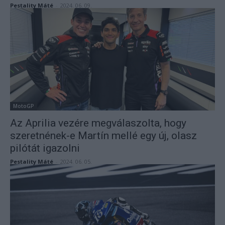
Pestality Máté
-
2024. 06. 09.
MotoGP
Az Aprilia vezére megválaszolta, hogy
szeretnének-e Martín mellé egy új, olasz
pilótát igazolni
Pestality Máté
-
2024. 06. 05.