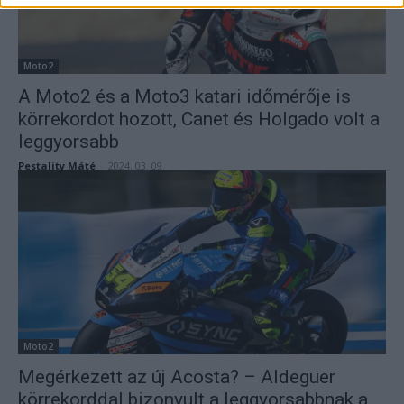
Moto2
A Moto2 és a Moto3 katari időmérője is
körrekordot hozott, Canet és Holgado volt a
leggyorsabb
Pestality Máté
-
2024. 03. 09.
Moto2
Megérkezett az új Acosta? – Aldeguer
körrekorddal bizonyult a leggyorsabbnak a