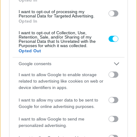
I want to opt-out of processing my
Personal Data for Targeted Advertising.
Opted In
Moto2
I want to opt-out of Collection, Use,
Aldeguer megérkezett, hazai környezetben
Retention, Sale, and/or Sharing of my
Personal Data that Is Unrelated with the
aratta az első idei győzelmét a Moto2-ben
Purposes for which it was collected.
Opted Out
Pestality Máté
-
2024. 04. 28.
Google consents
I want to allow Google to enable storage
related to advertising like cookies on web or
device identifiers in apps.
I want to allow my user data to be sent to
Google for online advertising purposes.
Moto2
I want to allow Google to send me
García első Moto2-es győzelmét aratta
personalized advertising.
Austinban, Aldeguer egy hiba után szerezte