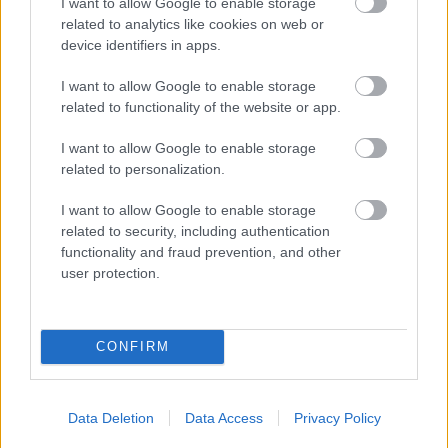
I want to allow Google to enable storage
meg a harmadik helyet
related to analytics like cookies on web or
Pestality Máté
-
2024. 04. 14.
device identifiers in apps.
I want to allow Google to enable storage
related to functionality of the website or app.
I want to allow Google to enable storage
related to personalization.
I want to allow Google to enable storage
related to security, including authentication
Moto2
functionality and fraud prevention, and other
Canet győzelmét hozta a drámaian alakuló
user protection.
portimãói Moto2-es futam
Pestality Máté
-
2024. 03. 24.
CONFIRM
Data Deletion
Data Access
Privacy Policy