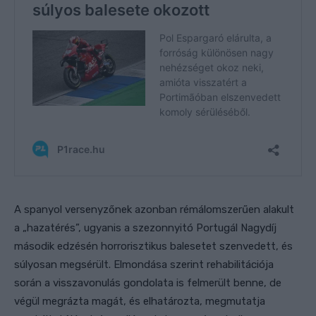
A spanyol versenyzőnek azonban rémálomszerűen alakult
a „hazatérés”, ugyanis a szezonnyitó Portugál Nagydíj
második edzésén horrorisztikus balesetet szenvedett, és
súlyosan megsérült. Elmondása szerint rehabilitációja
során a visszavonulás gondolata is felmerült benne, de
végül megrázta magát, és elhatározta, megmutatja