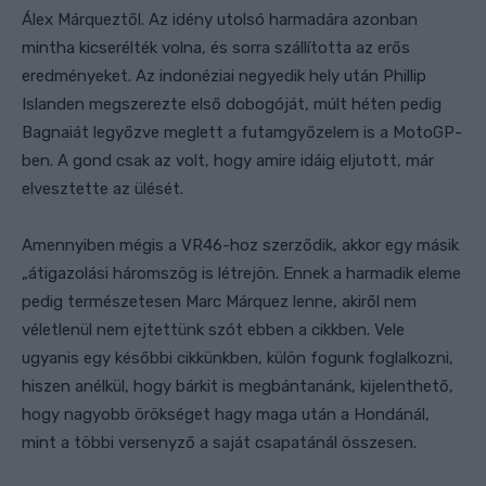
Álex Márqueztől. Az idény utolsó harmadára azonban
mintha kicserélték volna, és sorra szállította az erős
eredményeket. Az indonéziai negyedik hely után Phillip
Islanden megszerezte első dobogóját, múlt héten pedig
Bagnaiát legyőzve meglett a futamgyőzelem is a MotoGP-
ben. A gond csak az volt, hogy amire idáig eljutott, már
elvesztette az ülését.
Amennyiben mégis a VR46-hoz szerződik, akkor egy másik
„átigazolási háromszög is létrejön. Ennek a harmadik eleme
pedig természetesen Marc Márquez lenne, akiről nem
véletlenül nem ejtettünk szót ebben a cikkben.
Vele
ugyanis egy későbbi cikkünkben, külön fogunk foglalkozni,
hiszen anélkül, hogy bárkit is megbántanánk, kijelenthető,
hogy nagyobb örökséget hagy maga után a Hondánál,
mint a többi versenyző a saját csapatánál összesen.