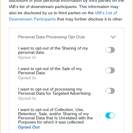
disclosure of your personal information by third parties on the
festene jól, ha kedden úgy ülne fel a Yamahára, hogy a
IAB’s list of downstream participants. This information may
futamon nem volt jelen, azt talán csak ő tudja. Azt viszont
also be disclosed by us to third parties on the
IAB’s List of
már nyár óta lehet tudni, hogy jövőre a másik japán
Downstream Participants
that may further disclose it to other
gyártónál folytatja pályafutását, ahol akár ismét
third parties.
megtalálhatja régi formáját, hiszen az M1-es a korábbi
Please note that this website/app uses one or more Google
Personal Data Processing Opt Outs
Suzukijához hasonlóan sornégyes
motorblokkal rendelkezik.
services and may gather and store information including but
not limited to your visit or usage behaviour. You may click to
I want to opt-out of the Sharing of my
personal data.
grant or deny consent to Google and its third-party tags to
Johann Zarco
Opted In
use your data for below specified purposes in below Google
consent section.
I want to opt-out of the Sale of my
Personal Data.
Johann Zarcóval bezárul a háromszög, hiszen a francia
Opted In
pilóta Rins helyére megy az LCR-hez. Az ő váltása a
I want to opt-out of processing my
legváratlanabb és a legérthetetlenebb, hiszen a mezőny
Personal Data for Targeted Advertising.
legjobb motorjáról talán a leggyengébbre, de
Opted In
mindenképpen a legveszélyesebbre ül át. Sokan
I want to opt-out of Collection, Use,
pénzéhséggel vádolták, de ő azzal magyarázta a lépését,
Retention, Sale, and/or Sharing of my
Personal Data that Is Unrelated with the
hogy hisz a Hondában, és lehet, hogy a Ducatinál amúgy is
Purposes for which it was collected.
Opted Out
lefokozták volna, ezért írt alá két évre.