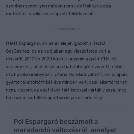
azonban semmilyen módon nem jutottak két extra
motorhoz, valakit muszáj volt feláldozniuk.
- Advertisement -
Ő lett Espargaró, aki
az év elején igazolt a Tech3
GasGashoz, de ez valójában egy visszatérés volt a
részéről. 2017 és 2020 között ugyanis a gyári KTM-nél
versenyzett, ahol összesen hat dobogót szerzett, ebből
ötöt utolsó idényében. Utána Hondára váltott, ám a japán
gyártónál eltöltött két éve minden volt, csak sikertörténet
nem, viszont az osztrákok tárt karokkal várták vissza, még
ha csak a szatellitcsapatban is jutott neki hely.