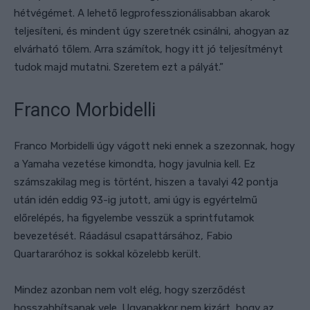
hétvégémet. A lehető legprofesszionálisabban akarok
teljesíteni, és mindent úgy
szeretnék
csinálni, ahogyan az
elvárható tőlem. Arra számítok, hogy itt jó teljesítményt
tudok majd mutatni. Szeretem ezt a pályát.”
Franco
Morbidelli
Franco Morbidelli úgy vágott neki ennek a szezonnak, hogy
a Yamaha vezetése kimondta, hogy javulnia kell. Ez
számszakilag meg is történt, hiszen a tavalyi 42 pontja
után idén eddig 93-ig jutott, ami úgy is egyértelmű
előrelépés, ha figyelembe vesszük a sprintfutamok
bevezetését. Ráadásul
csapattársához, Fabio
Quartararóhoz is sokkal közelebb került.
Mindez azonban nem volt elég, hogy szerződést
hosszabbítsanak vele. Ugyanakkor nem kizárt, hogy az