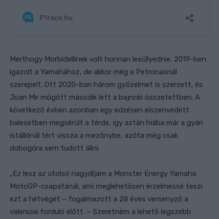
Merthogy Morbidellinek volt honnan lesüllyednie.
2019-ben
igazolt a Yamahához, de akkor még a Petronasnál
szerepelt. Ott 2020-ban három győzelmet is szerzett, és
Joan Mir mögött második lett a bajnoki összetettben. A
következő évben azonban egy edzésen elszenvedett
balesetben megsérült a térde, így aztán hiába már a gyári
istállónál tért vissza a mezőnybe, azóta még csak
dobogóra sem tudott állni.
„Ez lesz az utolsó nagydíjam a Monster Energy Yamaha
MotoGP-csapatánál, ami meglehetősen érzelmessé teszi
ezt a hétvégét –
fogalmazott a 28 éves versenyző a
valenciai forduló előtt. –
Szeretném a lehető legszebb