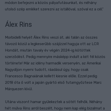
módon befejezni a közös pályafutásunkat, és néhány
utolsó szép emléket szerezni az istállóval, szóval ez a cél.”
Álex Rins
Morbidelli helyét Álex Rins veszi át, aki talán az összes
távozó közül a legkeserűbb szájízzel hagyja ott az LCR
Hondát, miután tavaly év végén 2024-ig kötöttek
szerződést. Pedig mennyire másképp indult a két fél közös
története! Már az idény harmadik versenyén, az Amerikai
Nagydíjon nyerni tudott, ráadásul úgy, hogy csak
Francesco Bagnaiának kellett kiesnie előle. Ezzel pedig
2018 óta ő volt a japán gyártó első futamgyőztese Marc
Márquezen kívül.
Utána viszont hamar gyülekeztek a sötét felhők. Néhány
hét múlva Rins arról beszélt, hogy nem kap elég bizalmat a