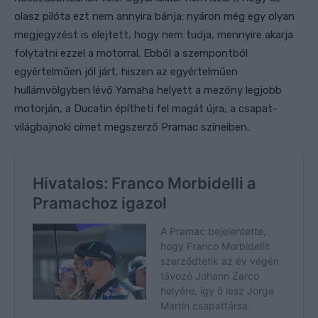
olasz pilóta ezt nem annyira bánja: nyáron még egy olyan
megjegyzést is elejtett, hogy nem tudja, mennyire akarja
folytatni ezzel a motorral. Ebből a szempontból
egyértelműen jól járt, hiszen az egyértelműen
hullámvölgyben lévő Yamaha helyett a mezőny legjobb
motorján, a Ducatin építheti fel magát újra, a csapat-
világbajnoki címet megszerző Pramac színeiben.