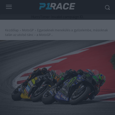
HurryTimer: Invalid campaign ID.
Kezdőlap
MotoGP
Egyeseknek menekülés a győzelembe, másoknak
talán az utolsó tánc – a MotoGP...