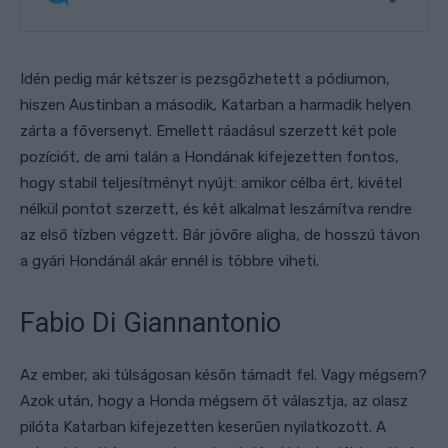
Idén pedig már kétszer is pezsgőzhetett a pódiumon,
hiszen Austinban a második, Katarban a harmadik helyen
zárta a főversenyt. Emellett ráadásul szerzett két pole
pozíciót, de ami talán a Hondának kifejezetten fontos,
hogy stabil teljesítményt nyújt: amikor célba ért, kivétel
nélkül pontot szerzett, és két alkalmat leszámítva rendre
az első tízben végzett.
Bár jövőre aligha, de hosszú távon
a gyári Hondánál akár ennél is többre viheti.
Fabio Di Giannantonio
Az ember, aki túlságosan későn támadt fel. Vagy mégsem?
Azok után, hogy a Honda mégsem őt választja, az olasz
pilóta Katarban kifejezetten keserűen nyilatkozott. A