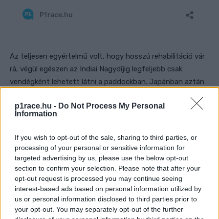
Az teljesen egyértelmű volt, hogy hosszú rehabilitáció vár
rá, végül egészen az Indiai Nagydíjig legfeljebb csak
vendégként lehetett látni a paddockban. Japánban aztán
némileg váratlanul megpróbálkozott a visszatéréssel, de az
p1race.hu -
Do Not Process My Personal
még túl korainak bizonyult. Ellentétben az indonéziai
Information
hétvégével, ahol kilencedik helyet szerzett a futamon.
Phillip Islanden viszont ismét fájdalmakkal küszködött, és
If you wish to opt-out of the sale, sharing to third parties, or
kiderült, hogy egy korrekciós műtétet kell végrehajtani
processing of your personal or sensitive information for
rajta.
targeted advertising by us, please use the below opt-out
section to confirm your selection. Please note that after your
opt-out request is processed you may continue seeing
Ennek következtében a következő három fordulót ismét
interest-based ads based on personal information utilized by
kihagyta, és csak a valenciai zárásra tért vissza. Hogy
us or personal information disclosed to third parties prior to
tényleg szépen akar-e búcsúzni, vagy úgy gondolja, nem
your opt-out. You may separately opt-out of the further