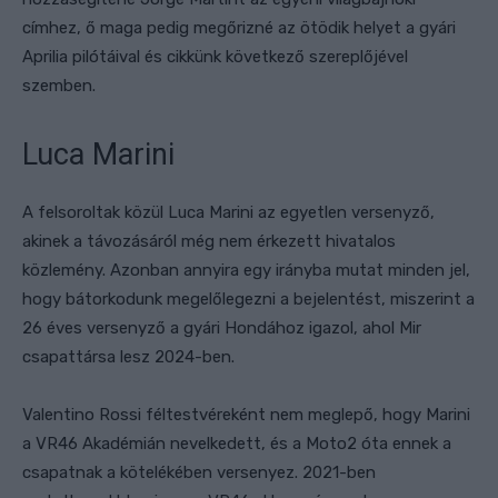
címhez, ő maga pedig megőrizné az ötödik helyet a gyári
Aprilia pilótáival és cikkünk következő szereplőjével
szemben.
Luca Marini
A felsoroltak közül Luca Marini az egyetlen versenyző,
akinek a távozásáról még nem érkezett hivatalos
közlemény.
Azonban
annyira egy irányba mutat minden jel
,
hogy bátorkodunk megelőlegezni a bejelentést,
miszerint a
26 éves versenyző a gyári Hondához igazol, ahol Mir
csapattársa lesz 2024-ben.
Valentino Rossi féltestvéreként nem meglepő, hogy Marini
a VR46 Akadémián nevelkedett, és a Moto2 óta ennek a
csapatnak a kötelékében versenyez.
2021-ben