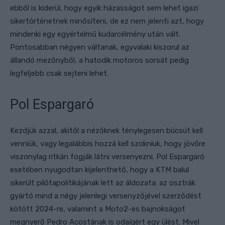
ebből is kiderül, hogy egyik házasságot sem lehet igazi
sikertörténetnek minősíteni, de ez nem jelenti azt, hogy
mindenki egy egyértelmű kudarcélmény után vált.
Pontosabban négyen váltanak, egyvalaki kiszorul az
állandó mezőnyből, a hatodik motoros sorsát pedig
legfeljebb csak sejteni lehet.
Pol Espargaró
Kezdjük azzal, akitől a nézőknek ténylegesen búcsút kell
venniük, vagy legalábbis hozzá kell szokniuk, hogy jövőre
viszonylag ritkán fogják látni versenyezni. Pol Espargaró
esetében nyugodtan kijelenthető, hogy a KTM balul
sikerült pilótapolitikájának lett az áldozata: az osztrák
gyártó mind a négy jelenlegi versenyzőjével szerződést
kötött 2024-re, valamint a Moto2-es bajnokságot
megnyerő Pedro Acostának is odaígért egy ülést. Mivel