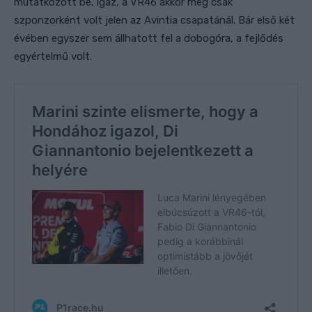
mutatkozott be, igaz, a VR46 akkor még csak
szponzorként volt jelen az Avintia csapatánál.
Bár első két
évében egyszer sem állhatott fel a dobogóra, a fejlődés
egyértelmű volt.