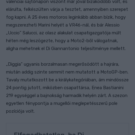
valenciai sajtónapon viszont már jóval bizakodóbb volt, és
elárulta, felkészülten várja a tesztet, amennyiben szerepet
fog kapni. A 25 éves motoros leginkább abban bízik, hogy
megszerezheti Marini helyét a VR46-nál, és bár Alessio
„Uccio” Salucci, az olasz alakulat csapatigazgatója múlt
héten még leszögezte, hogy a Moto2-ből válogatnak,
aligha mehetnek el Di Giannantonio teljesítménye mellett.
„Diggia” ugyanis
borzalmasan megerősödött a hajrára,
miután addig szinte semmit nem mutatott a MotoGP-ben.
Tavaly mutatkozott be a királykategóriában, ám mindössze
24 pontig jutott, miközben csapattársa, Enea Bastianini
219 egységgel a bajnokság harmadik helyén zárt. A szezon
egyetlen fénypontja a mugellói meglepetésszerű pole
pozíciója volt.