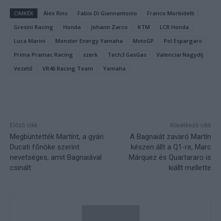
CIMKÉK
Álex Rins
Fabio Di Giannantonio
Franco Morbidelli
Gresini Racing
Honda
Johann Zarco
KTM
LCR Honda
Luca Marini
Monster Energy Yamaha
MotoGP
Pol Espargaro
Prima Pramac Racing
szerk
Tech3 GasGas
Valenciai Nagydíj
Vezető
VR46 Racing Team
Yamaha
Előző cikk
Következő cikk
Megbüntették Martínt, a gyári
A Bagnaiát zavaró Martín
Ducati főnöke szerint
készen állt a Q1-re, Marc
nevetséges, amit Bagnaiával
Márquez és Quartararo is
csinált
kiállt mellette