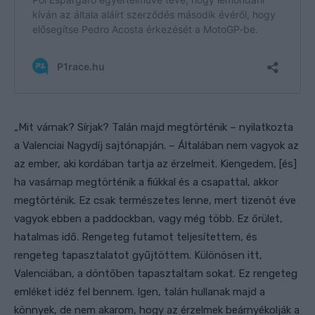
„Mit várnak? Sírjak? Talán majd megtörténik –
nyilatkozta
a Valenciai Nagydíj sajtónapján. –
Általában nem vagyok az
az ember, aki kordában tartja az érzelmeit. Kiengedem, [és]
ha vasárnap megtörténik a fiúkkal és a csapattal, akkor
megtörténik. Ez csak természetes lenne, mert tizenöt éve
vagyok ebben a paddockban, vagy még több. Ez őrület,
hatalmas idő. Rengeteg futamot teljesítettem, és
rengeteg tapasztalatot gyűjtöttem. Különösen itt,
Valenciában, a döntőben tapasztaltam sokat. Ez rengeteg
emléket idéz fel bennem. Igen, talán hullanak majd
a
könnyek, de nem akarom, hogy az érzelmek beárnyékolják a