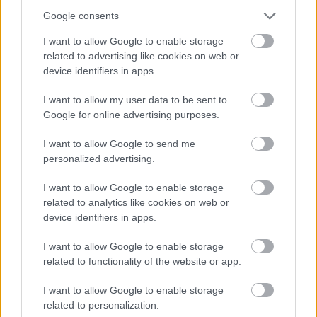
Google consents
A francia versenyző a 2019-es idény végén három
I want to allow Google to enable storage
futamon már szerepelt a monacói alakulat színeiben,
related to advertising like cookies on web or
miután a KTM-től szezon közben elküldték. Ezután került a
device identifiers in apps.
Ducatihoz,
de ekkor még nem a Pramachoz, hanem az
Avintia
Esponsoram
ához. Ott egy pole pozícióig jutott,
I want to allow my user data to be sent to
Google for online advertising purposes.
amellyel övé lett a legtöbb rajtelsőség a királykategóriában
azok közül, akik egyetlen futamot sem nyertek.
I want to allow Google to send me
personalized advertising.
I want to allow Google to enable storage
related to analytics like cookies on web or
device identifiers in apps.
I want to allow Google to enable storage
related to functionality of the website or app.
I want to allow Google to enable storage
related to personalization.