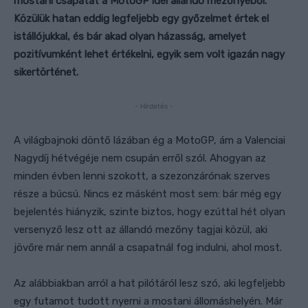
mostani csapatát a MotoGP idei állandó mezőnyéből.
Közülük hatan eddig legfeljebb egy győzelmet értek el
istállójukkal, és bár akad
olyan
házasság
, amely
et
pozitívumként lehet értékelni, egyik sem volt igazán nagy
sikertörténet.
- Hirdetés -
A világbajnoki döntő lázában ég a MotoGP, ám a Valenciai
Nagydíj hétvégéje nem csupán erről szól. Ahogyan az
minden évben lenni szokott,
a szezonzárónak szerves
része a búcsú. Nincs ez másként most sem: bár még egy
bejelentés hiányzik, szinte biztos, hogy ezúttal hét olyan
versenyző lesz ott az állandó mezőny tagjai közül, aki
jövőre már nem annál a csapatnál fog indulni, ahol most.
Az alábbiakban arról a hat pilótáról lesz szó, aki legfeljebb
egy futamot tudott nyerni a mostani állomáshelyén.
Már