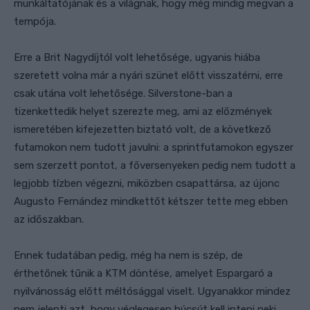
munkáltatójának és a világnak, hogy még mindig megvan a
tempója.
Erre a Brit Nagydíjtól volt lehetősége,
ugyanis hiába
szeretett volna már a nyári szünet előtt visszatérni, erre
csak utána volt lehetősége. Silverstone-ban a
tizenkettedik helyet szerezte meg, ami az előzmények
ismeretében kifejezetten biztató
volt
, de
a következő
futamokon nem tudott javulni: a sprintfutamokon egyszer
sem szerzett pontot, a főversenyeken pedig nem tudott a
legjobb tízben végezni, miközben csapattársa, az újonc
Augusto Fernández mindkettőt kétszer tette meg ebben
az időszakban.
Ennek tudatában pedig, még ha nem is szép, de
érthetőnek tűnik a KTM döntése, amelyet Espargaró a
nyilvánosság előtt méltósággal viselt. Ugyanakkor mindez
nem jelenti azt, hogy véglegesen búcsút kell inteni neki,