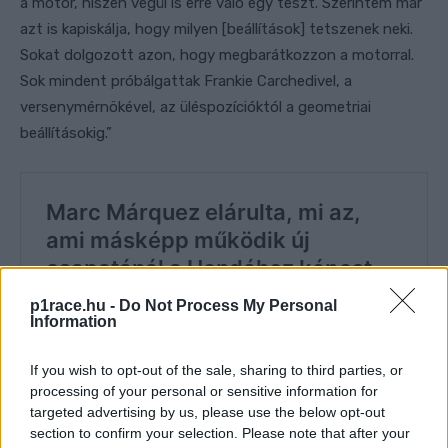
a motor, hiszen végül is erre való egy teszt. Szerintem már
azt is kapiskálja, hogy milyen [beállítások] tetszenek neki.
Sokat dolgozott azon, hogy megbarátkozzon a motorral.
Sok mindent próbálgattak Frankie Carchedivel, a
versenymérnökével, az üléspozícióktól a geometriai
beállításokig.”
p1race.hu -
Do Not Process My Personal
Information
If you wish to opt-out of the sale, sharing to third parties, or
processing of your personal or sensitive information for
targeted advertising by us, please use the below opt-out
section to confirm your selection. Please note that after your