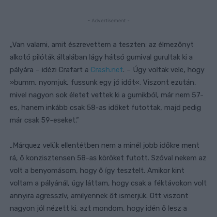
- Advertisement -
„Van valami, amit észrevettem a teszten: az élmezőnyt
alkotó pilóták általában lágy hátsó gumival gurultak ki a
pályára – idézi Crafart a
Crash.net
. – Úgy voltak vele, hogy
»bumm, nyomjuk, fussunk egy jó időt«. Viszont ezután,
mivel nagyon sok életet vettek ki a gumikból, már nem 57-
es, hanem inkább csak 58-as időket futottak, majd pedig
már csak 59-eseket.”
„Márquez velük ellentétben nem a minél jobb időkre ment
rá, ő konzisztensen 58-as köröket futott. Szóval nekem az
volt a benyomásom, hogy ő így tesztelt. Amikor kint
voltam a pályánál, úgy láttam, hogy csak a féktávokon volt
annyira agresszív, amilyennek őt ismerjük. Ott viszont
nagyon jól nézett ki, azt mondom, hogy idén ő lesz a