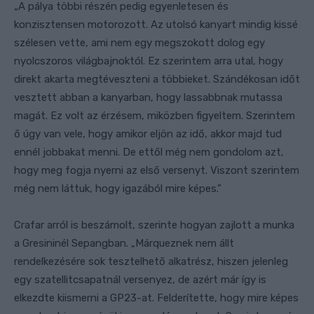
„A pálya többi részén pedig egyenletesen és
konzisztensen motorozott. Az utolsó kanyart mindig kissé
szélesen vette, ami nem egy megszokott dolog egy
nyolcszoros világbajnoktól. Ez szerintem arra utal, hogy
direkt akarta megtéveszteni a többieket. Szándékosan időt
vesztett abban a kanyarban, hogy lassabbnak mutassa
magát. Ez volt az érzésem, miközben figyeltem. Szerintem
ő úgy van vele, hogy amikor eljön az idő, akkor majd tud
ennél jobbakat menni. De ettől még nem gondolom azt,
hogy meg fogja nyerni az első versenyt. Viszont szerintem
még nem láttuk, hogy igazából mire képes.”
Crafar arról is beszámolt, szerinte hogyan zajlott a munka
a Gresininél Sepangban. „Márqueznek nem állt
rendelkezésére sok tesztelhető alkatrész, hiszen jelenleg
egy szatellitcsapatnál versenyez, de azért már így is
elkezdte kiismerni a GP23-at. Felderítette, hogy mire képes