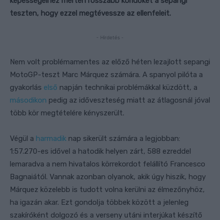
képességeihez mérten rosszabb köridőket a sepangi
teszten, hogy ezzel megtévessze az ellenfeleit.
- Hirdetés -
Nem volt problémamentes az előző héten lezajlott sepangi
MotoGP-teszt Marc Márquez számára. A spanyol pilóta a
gyakorlás
első
napján technikai problémákkal küzdött, a
másodikon
pedig az időveszteség miatt az átlagosnál jóval
több kör megtételére kényszerült.
Végül a
harmadik
nap sikerült számára a legjobban:
1:57.270-es idővel a hatodik helyen zárt, 588 ezreddel
lemaradva a nem hivatalos körrekordot felállító Francesco
Bagnaiától. Vannak azonban olyanok, akik úgy hiszik, hogy
Márquez közelebb is tudott volna kerülni az élmezőnyhöz,
ha igazán akar. Ezt gondolja többek között a jelenleg
szakíróként dolgozó és a verseny utáni interjúkat készítő