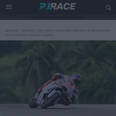
HurryTimer: Invalid campaign ID.
Kezdőlap
MotoGP
Egy szakíró szerint Marc Márquez direkt tévesztett
meg mindenkit a teszten nyújtott...