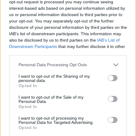
opt-out request is processed you may continue seeing
interest-based ads based on personal information utilized by
us or personal information disclosed to third parties prior to
your opt-out. You may separately opt-out of the further
disclosure of your personal information by third parties on the
CIMKÉK
Előszezoni teszt
Frankie Carchedi
KK
IAB’s list of downstream participants. This information may
Marc Márquez
Sepang
Simon Crafar
also be disclosed by us to third parties on the
IAB’s List of
Downstream Participants
that may further disclose it to other
third parties.
Please note that this website/app uses one or more Google
Personal Data Processing Opt Outs
services and may gather and store information including but
Előző cikk
Következő cikk
not limited to your visit or usage behaviour. You may click to
I want to opt-out of the Sharing of my
Sokatmondó: Quartararo már
Mi következik a Marc
personal data.
grant or deny consent to Google and its third-party tags to
Opted In
a teszten többet beszélt új
Márquez-korszak után? –
use your data for below specified purposes in below Google
csapattársával, mint az
bemutatta idei festését a
consent section.
I want to opt-out of the Sale of my
előzővel összesen
Repsol Honda
Personal Data.
Opted In
I want to opt-out of processing my
Personal Data for Targeted Advertising.
Opted In