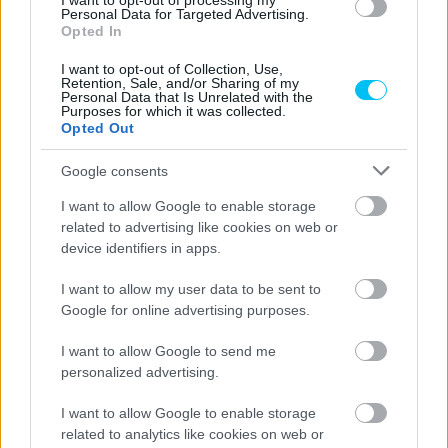
I want to opt-out of processing my
Superbike
Personal Data for Targeted Advertising.
Opted In
Bautista rögtön kiesett, Razgatlıoğlu
hatalmas csata után győzött a második
I want to opt-out of Collection, Use,
Retention, Sale, and/or Sharing of my
imolai futamon
Personal Data that Is Unrelated with the
Purposes for which it was collected.
Sebők Máté
-
2023. 07. 16.
Opted Out
Google consents
I want to allow Google to enable storage
related to advertising like cookies on web or
device identifiers in apps.
I want to allow my user data to be sent to
Google for online advertising purposes.
Superbike
I want to allow Google to send me
Razgatlıoğlut felhúzták, de így is legyőzte a
personalized advertising.
bemelegítésen bukó Bautistát Imolában
Sebők Máté
-
2023. 07. 16.
I want to allow Google to enable storage
related to analytics like cookies on web or