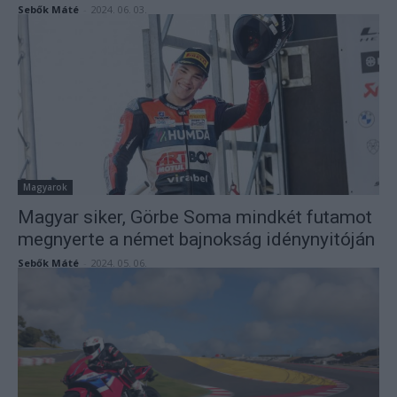
Sebők Máté
-
2024. 06. 03.
Magyarok
Magyar siker, Görbe Soma mindkét futamot
megnyerte a német bajnokság idénynyitóján
Sebők Máté
-
2024. 05. 06.