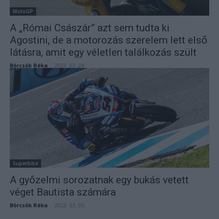
MotoGP
A „Római Császár” azt sem tudta ki
Agostini, de a motorozás szerelem lett első
látásra, amit egy véletlen találkozás szült
Börcsök Réka
-
2023. 03. 24.
Superbike
A győzelmi sorozatnak egy bukás vetett
véget Bautista számára
Börcsök Réka
-
2023. 03. 05.