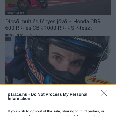
Motor tesztek
Dicső múlt és fényes jövő – Honda CBR
600 RR- és CBR 1000 RR-R SP-teszt
Bistei Péter
-
2024. 04. 03.
MotoGP
p1race.hu -
Do Not Process My Personal
Márquezék „hosszú két percet” éltek át,
Information
amíg a mentő megérkezett Morbidellihez
Sebők Máté
-
2024. 02. 05.
If you wish to opt-out of the sale, sharing to third parties, or