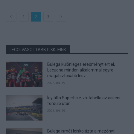
1
2
3
LEGOLVASOTTABB CIKKJEINK
Bulega különleges eredményt ért el,
Lecuona minden alkalommal egyre
magabiztosabb lesz
2026. 04. 19.
Így áll a Superbike-vb-tabella az asseni
forduló után
2026. 04. 19.
Bulega ismét leiskolázta a mezőnyt