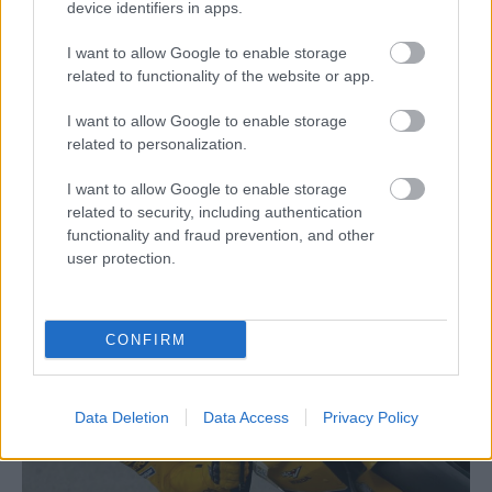
device identifiers in apps.
I want to allow Google to enable storage
related to functionality of the website or app.
I want to allow Google to enable storage
related to personalization.
MotoGP
I want to allow Google to enable storage
Képes volt megtörni Rossi sikersorozatát,
related to security, including authentication
functionality and fraud prevention, and other
de az amerikai pilóta legnagyobb álma már
user protection.
nem válhatott valóra
Dányi Gyöngyi
-
2023. 05. 22.
CONFIRM
Data Deletion
Data Access
Privacy Policy