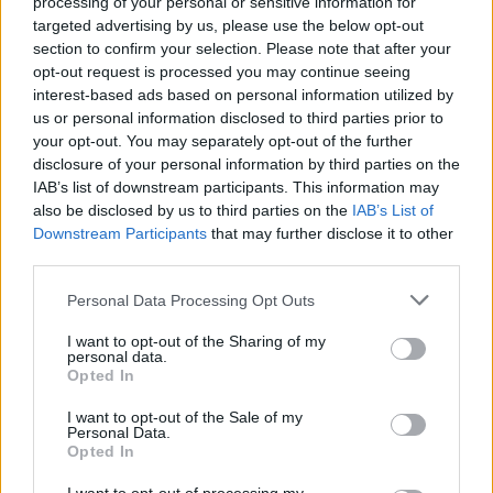
processing of your personal or sensitive information for
targeted advertising by us, please use the below opt-out
section to confirm your selection. Please note that after your
opt-out request is processed you may continue seeing
interest-based ads based on personal information utilized by
us or personal information disclosed to third parties prior to
your opt-out. You may separately opt-out of the further
disclosure of your personal information by third parties on the
IAB’s list of downstream participants. This information may
MotoGP
also be disclosed by us to third parties on the
IAB’s List of
Távozik a MotoGP-ből a Ducati
Downstream Participants
that may further disclose it to other
sportigazgatója
third parties.
Sebők Máté
-
2023. 12. 22.
Please note that this website/app uses one or more Google
Personal Data Processing Opt Outs
services and may gather and store information including but
not limited to your visit or usage behaviour. You may click to
I want to opt-out of the Sharing of my
personal data.
grant or deny consent to Google and its third-party tags to
Opted In
use your data for below specified purposes in below Google
consent section.
I want to opt-out of the Sale of my
Personal Data.
Opted In