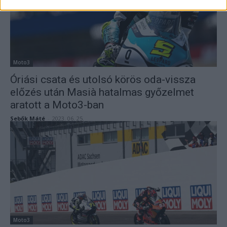
Moto3
Óriási csata és utolsó körös oda-vissza
előzés után Masià hatalmas győzelmet
aratott a Moto3-ban
Sebők Máté
-
2023. 06. 25.
Moto3