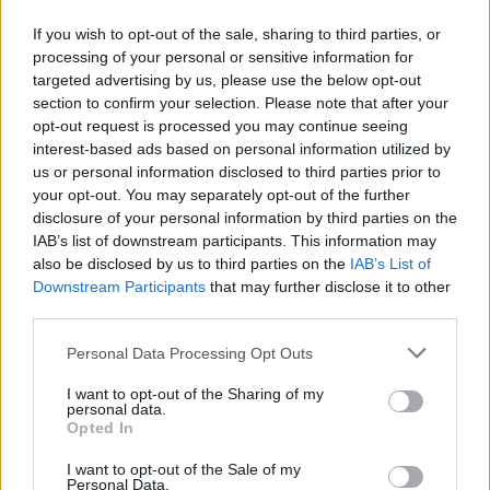
leggyorsabb
If you wish to opt-out of the sale, sharing to third parties, or
Pestality Máté
-
2024. 03. 09.
processing of your personal or sensitive information for
targeted advertising by us, please use the below opt-out
section to confirm your selection. Please note that after your
opt-out request is processed you may continue seeing
interest-based ads based on personal information utilized by
us or personal information disclosed to third parties prior to
your opt-out. You may separately opt-out of the further
disclosure of your personal information by third parties on the
IAB’s list of downstream participants. This information may
also be disclosed by us to third parties on the
IAB’s List of
Moto2
Downstream Participants
that may further disclose it to other
Megérkezett az új Acosta? – Aldeguer
third parties.
körrekorddal bizonyult a leggyorsabbnak a
Please note that this website/app uses one or more Google
Personal Data Processing Opt Outs
Moto2 jerezi tesztjén
services and may gather and store information including but
Pestality Máté
-
2024. 03. 03.
not limited to your visit or usage behaviour. You may click to
I want to opt-out of the Sharing of my
personal data.
grant or deny consent to Google and its third-party tags to
Opted In
use your data for below specified purposes in below Google
consent section.
I want to opt-out of the Sale of my
Personal Data.