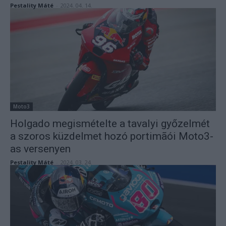
Pestality Máté
-
2024. 04. 14.
Moto3
Holgado megismételte a tavalyi győzelmét
a szoros küzdelmet hozó portimãói Moto3-
as versenyen
Pestality Máté
-
2024. 03. 24.