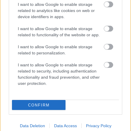
futamgyőzelem, nagy csatát hozott a Moto3
I want to allow Google to enable storage
szezonzárója
related to analytics like cookies on web or
device identifiers in apps.
Sebők Máté
-
2023. 11. 26.
I want to allow Google to enable storage
related to functionality of the website or app.
I want to allow Google to enable storage
related to personalization.
I want to allow Google to enable storage
related to security, including authentication
Moto3
functionality and fraud prevention, and other
user protection.
Drámai utolsó körös bukások és rendkívül
szoros futam után Alonso nyerte a Moto3-
as futamot
CONFIRM
Sebők Máté
-
2023. 09. 03.
Data Deletion
Data Access
Privacy Policy