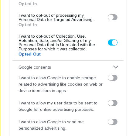
Opted In
I want to opt-out of processing my
Personal Data for Targeted Advertising.
Opted In
MotoGP
I want to opt-out of Collection, Use,
Retention, Sale, and/or Sharing of my
Ismét számos MotoGP-pilóta indul Rossi
Personal Data that Is Unrelated with the
Purposes for which it was collected.
háziversenyén
Opted Out
Sebők Máté
-
2024. 01. 07.
Google consents
I want to allow Google to enable storage
related to advertising like cookies on web or
device identifiers in apps.
I want to allow my user data to be sent to
Google for online advertising purposes.
Moto3
I want to allow Google to send me
personalized advertising.
Veijer hibája után Szaszakinak meglett a