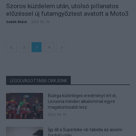
Szoros küzdelem után, utolsó pillanatos
előzéssel új futamgyőztest avatott a Moto3
Sebők Máté
-
2023. 06. 18.
2
3
4
LEGOLVASOTTABB CIKKJEINK
Bulega különleges eredményt ért el,
Lecuona minden alkalommal egyre
magabiztosabb lesz
2026. 04. 19.
Így áll a Superbike-vb-tabella az asseni
forduló után